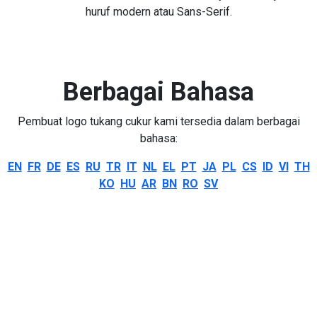
huruf modern atau Sans-Serif.
Berbagai Bahasa
Pembuat logo tukang cukur kami tersedia dalam berbagai
bahasa:
EN
FR
DE
ES
RU
TR
IT
NL
EL
PT
JA
PL
CS
ID
VI
TH
KO
HU
AR
BN
RO
SV