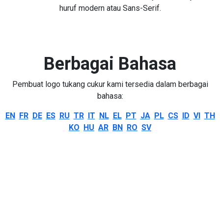
huruf modern atau Sans-Serif.
Berbagai Bahasa
Pembuat logo tukang cukur kami tersedia dalam berbagai
bahasa:
EN
FR
DE
ES
RU
TR
IT
NL
EL
PT
JA
PL
CS
ID
VI
TH
KO
HU
AR
BN
RO
SV