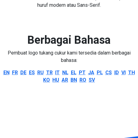
huruf modern atau Sans-Serif.
Berbagai Bahasa
Pembuat logo tukang cukur kami tersedia dalam berbagai
bahasa:
EN
FR
DE
ES
RU
TR
IT
NL
EL
PT
JA
PL
CS
ID
VI
TH
KO
HU
AR
BN
RO
SV