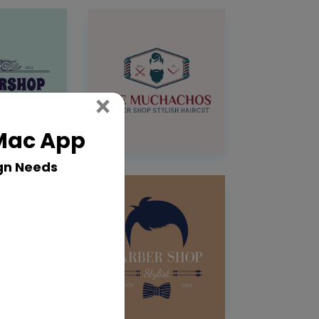
Close
×
 Mac App
gn Needs