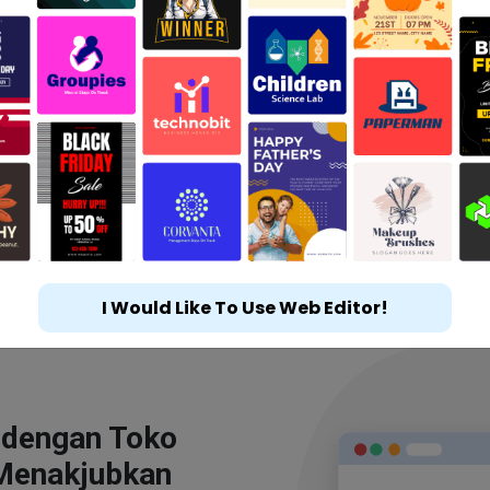
I Would Like To Use Web Editor!
 dengan Toko
Menakjubkan