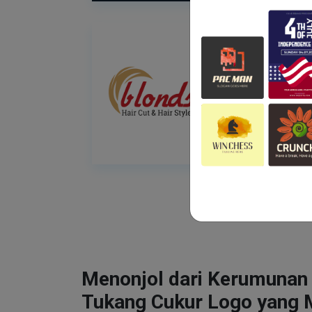
Menonjol dari Kerumunan
Tukang Cukur Logo yang 