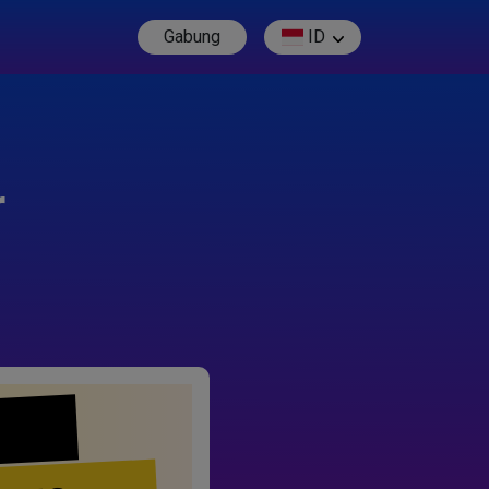
Gabung
ID
r