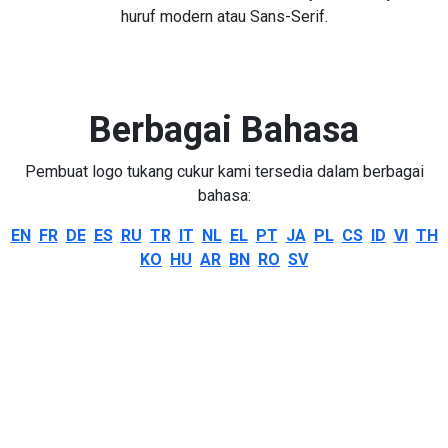
huruf modern atau Sans-Serif.
Berbagai Bahasa
Pembuat logo tukang cukur kami tersedia dalam berbagai
bahasa:
EN
FR
DE
ES
RU
TR
IT
NL
EL
PT
JA
PL
CS
ID
VI
TH
KO
HU
AR
BN
RO
SV