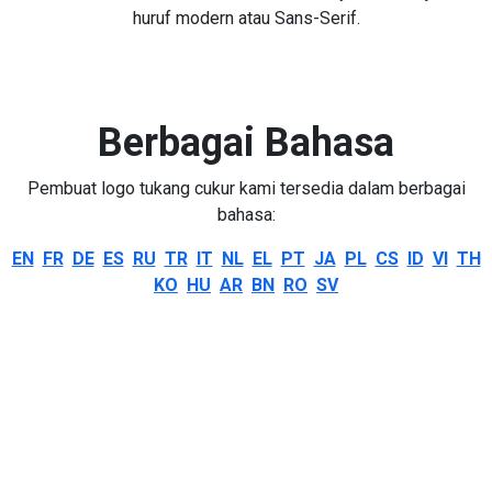
huruf modern atau Sans-Serif.
Berbagai Bahasa
Pembuat logo tukang cukur kami tersedia dalam berbagai
bahasa:
EN
FR
DE
ES
RU
TR
IT
NL
EL
PT
JA
PL
CS
ID
VI
TH
KO
HU
AR
BN
RO
SV