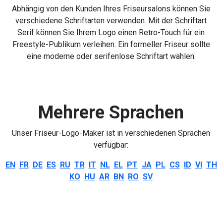
Abhängig von den Kunden Ihres Friseursalons können Sie
verschiedene Schriftarten verwenden. Mit der Schriftart
Serif können Sie Ihrem Logo einen Retro-Touch für ein
Freestyle-Publikum verleihen. Ein formeller Friseur sollte
eine moderne oder serifenlose Schriftart wählen.
Mehrere Sprachen
Unser Friseur-Logo-Maker ist in verschiedenen Sprachen
verfügbar:
EN
FR
DE
ES
RU
TR
IT
NL
EL
PT
JA
PL
CS
ID
VI
TH
KO
HU
AR
BN
RO
SV