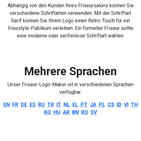
Abhängig von den Kunden Ihres Friseursalons können Sie
verschiedene Schriftarten verwenden. Mit der Schriftart
Serif können Sie Ihrem Logo einen Retro-Touch für ein
Freestyle-Publikum verleihen. Ein formeller Friseur sollte
eine moderne oder serifenlose Schriftart wählen.
Mehrere Sprachen
Unser Friseur-Logo-Maker ist in verschiedenen Sprachen
verfügbar:
EN
FR
DE
ES
RU
TR
IT
NL
EL
PT
JA
PL
CS
ID
VI
TH
KO
HU
AR
BN
RO
SV