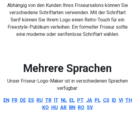
Abhängig von den Kunden Ihres Friseursalons können Sie
verschiedene Schriftarten verwenden. Mit der Schriftart
Serif können Sie Ihrem Logo einen Retro-Touch für ein
Freestyle-Publikum verleihen. Ein formeller Friseur sollte
eine moderne oder serifenlose Schriftart wählen.
Mehrere Sprachen
Unser Friseur-Logo-Maker ist in verschiedenen Sprachen
verfügbar:
EN
FR
DE
ES
RU
TR
IT
NL
EL
PT
JA
PL
CS
ID
VI
TH
KO
HU
AR
BN
RO
SV