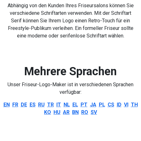
Abhängig von den Kunden Ihres Friseursalons können Sie
verschiedene Schriftarten verwenden. Mit der Schriftart
Serif können Sie Ihrem Logo einen Retro-Touch für ein
Freestyle-Publikum verleihen. Ein formeller Friseur sollte
eine moderne oder serifenlose Schriftart wählen.
Mehrere Sprachen
Unser Friseur-Logo-Maker ist in verschiedenen Sprachen
verfügbar:
EN
FR
DE
ES
RU
TR
IT
NL
EL
PT
JA
PL
CS
ID
VI
TH
KO
HU
AR
BN
RO
SV