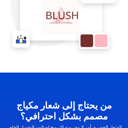
من يحتاج إلى شعار مكياج
مصمم بشكل احترافي؟
الشعار الحصري أمر لا مفر منه للترويج لصالون التجميل الخاص