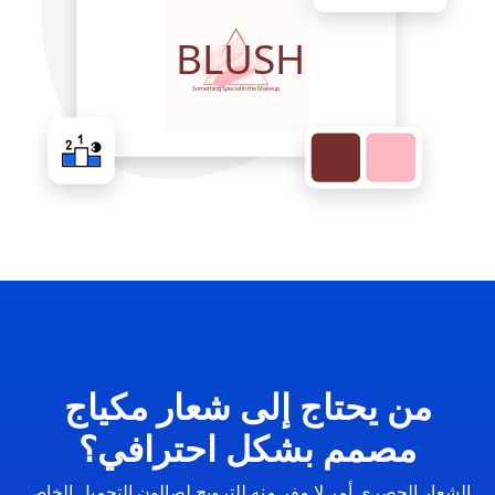
من يحتاج إلى شعار مكياج
مصمم بشكل احترافي؟
الشعار الحصري أمر لا مفر منه للترويج لصالون التجميل الخاص