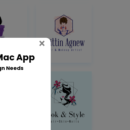
Close
×
 Mac App
gn Needs