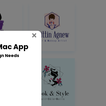
Close
×
 Mac App
gn Needs