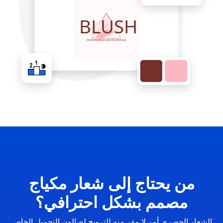
من يحتاج إلى شعار مكياج
مصمم بشكل احترافي؟
الشعار الحصري أمر لا مفر منه للترويج لصالون التجميل الخاص