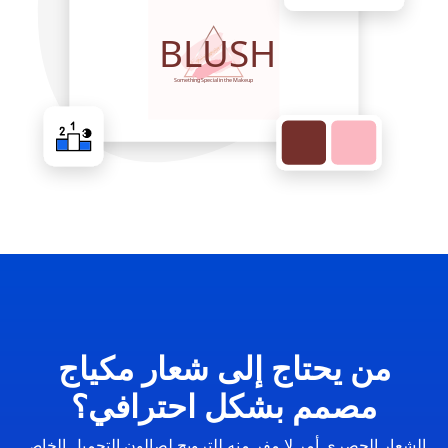
من يحتاج إلى شعار مكياج
مصمم بشكل احترافي؟
الشعار الحصري أمر لا مفر منه للترويج لصالون التجميل الخاص