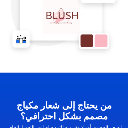
من يحتاج إلى شعار مكياج
مصمم بشكل احترافي؟
الشعار الحصري أمر لا مفر منه للترويج لصالون التجميل الخاص