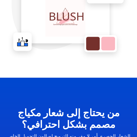
من يحتاج إلى شعار مكياج
مصمم بشكل احترافي؟
الشعار الحصري أمر لا مفر منه للترويج لصالون التجميل الخاص