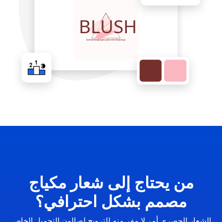
من يحتاج إلى شعار مكياج
مصمم بشكل احترافي؟
الشعار الحصري أمر لا مفر منه للترويج لصالون التجميل الخاص