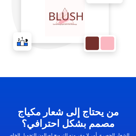
من يحتاج إلى شعار مكياج
مصمم بشكل احترافي؟
الشعار الحصري أمر لا مفر منه للترويج لصالون التجميل الخاص