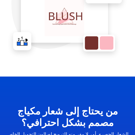
من يحتاج إلى شعار مكياج
مصمم بشكل احترافي؟
الشعار الحصري أمر لا مفر منه للترويج لصالون التجميل الخاص