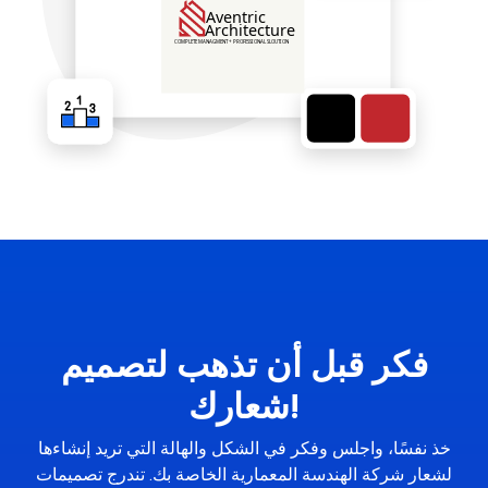
فكر قبل أن تذهب لتصميم
شعارك!
خذ نفسًا، واجلس وفكر في الشكل والهالة التي تريد إنشاءها
لشعار شركة الهندسة المعمارية الخاصة بك. تندرج تصميمات