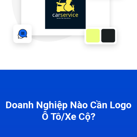
Doanh Nghiệp Nào Cần Logo
Ô Tô/Xe Cộ?