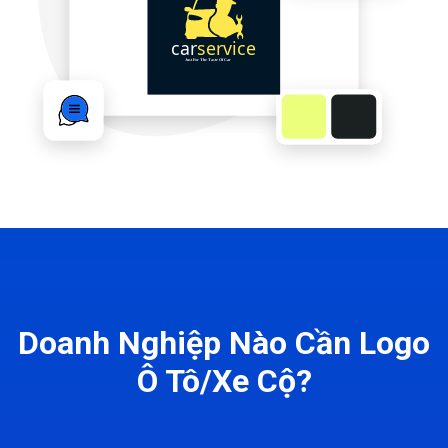
Doanh Nghiệp Nào Cần Logo
Ô Tô/Xe Cộ?