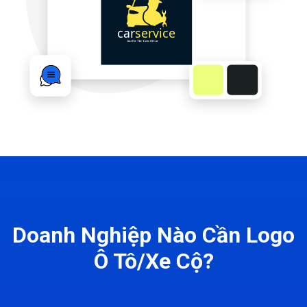
Doanh Nghiệp Nào Cần Logo
Ô Tô/Xe Cộ?