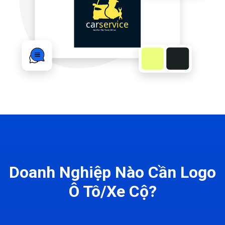
Doanh Nghiệp Nào Cần Logo
Ô Tô/Xe Cộ?