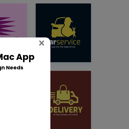
Close
×
 Mac App
gn Needs