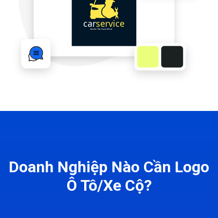
Doanh Nghiệp Nào Cần Logo
Ô Tô/Xe Cộ?