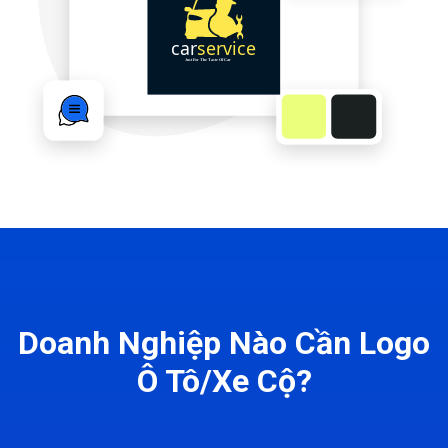
Doanh Nghiệp Nào Cần Logo
Ô Tô/Xe Cộ?