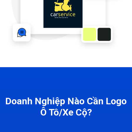
Doanh Nghiệp Nào Cần Logo
Ô Tô/Xe Cộ?