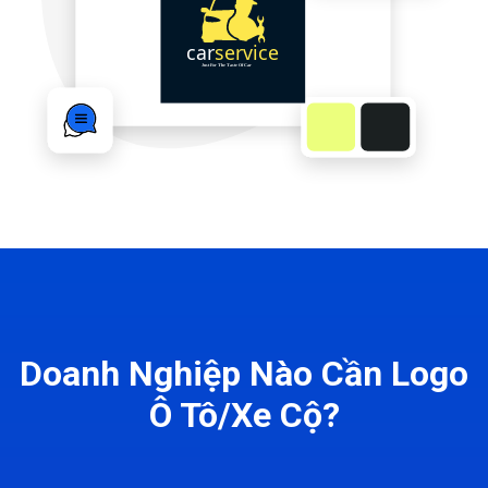
Doanh Nghiệp Nào Cần Logo
Ô Tô/Xe Cộ?