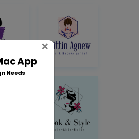
Close
×
 Mac App
gn Needs