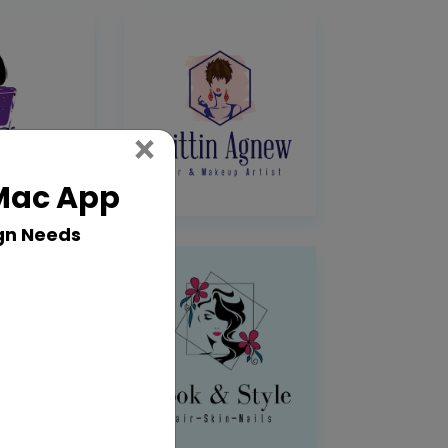
Close
×
 Mac App
gn Needs