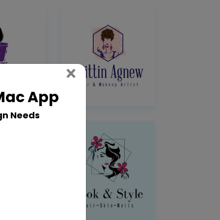
Close
×
 Mac App
gn Needs