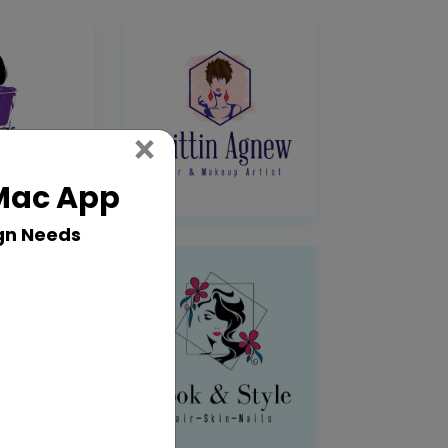
Close
×
 Mac App
gn Needs