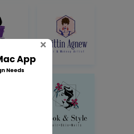
Close
×
 Mac App
gn Needs