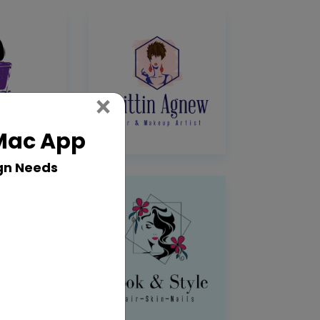
Close
×
 Mac App
gn Needs