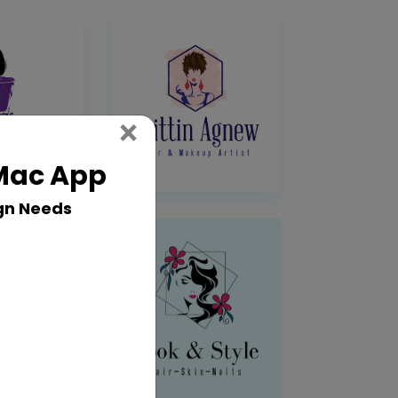
Close
×
 Mac App
gn Needs