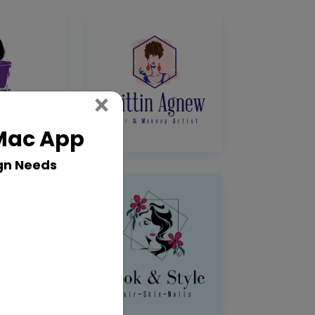
Close
×
 Mac App
gn Needs