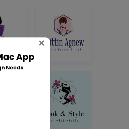
Close
×
 Mac App
gn Needs