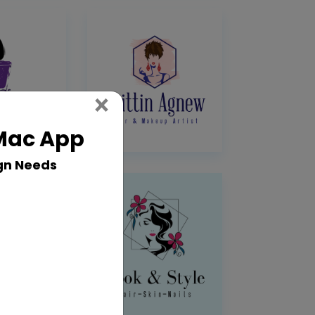
Close
×
 Mac App
gn Needs