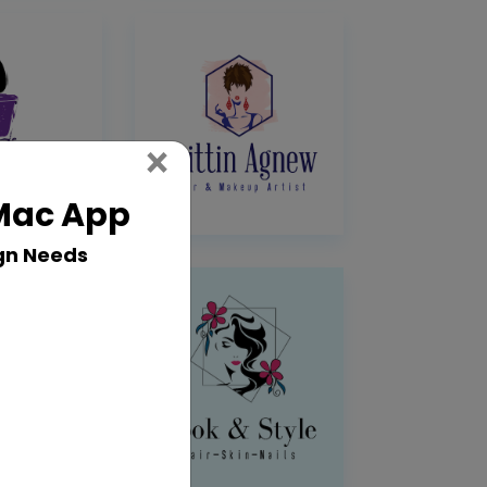
Close
×
 Mac App
gn Needs