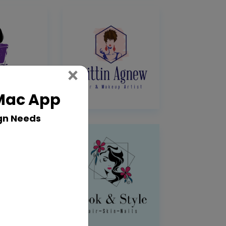
Close
×
 Mac App
gn Needs