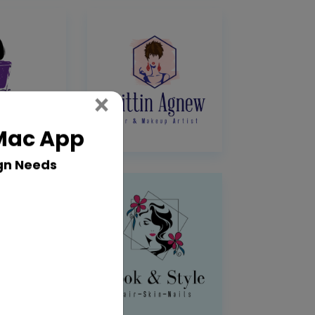
Close
×
 Mac App
gn Needs