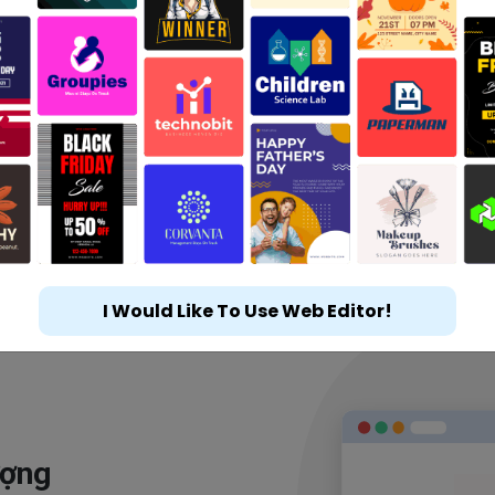
I Would Like To Use Web Editor!
ượng