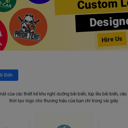
Custom L
Design
Hire Us
ãi Biển
t của các thiết kế khu nghỉ dưỡng bãi biển, túp lều bãi biển, câu 
thời tạo logo cho thương hiệu của bạn chỉ trong vài giây.