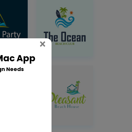
Close
×
 Mac App
gn Needs