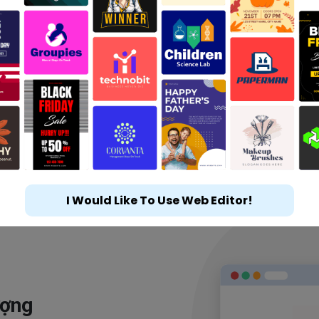
I Would Like To Use Web Editor!
ượng