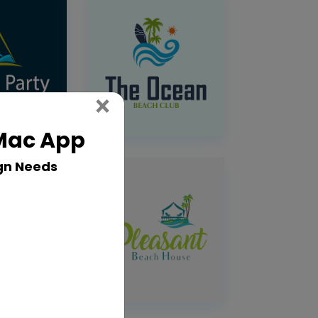
Close
×
 Mac App
gn Needs