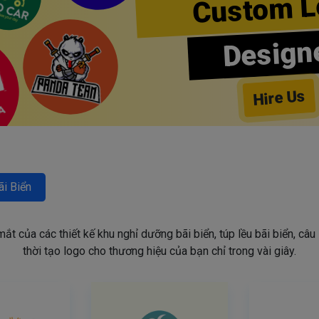
Custom L
Design
Hire Us
ãi Biển
t của các thiết kế khu nghỉ dưỡng bãi biển, túp lều bãi biển, câu 
thời tạo logo cho thương hiệu của bạn chỉ trong vài giây.