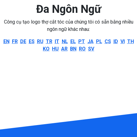
Đa Ngôn Ngữ
Công cụ tạo logo thợ cắt tóc của chúng tôi có sẵn bằng nhiều
ngôn ngữ khác nhau:
EN
FR
DE
ES
RU
TR
IT
NL
EL
PT
JA
PL
CS
ID
VI
TH
KO
HU
AR
BN
RO
SV