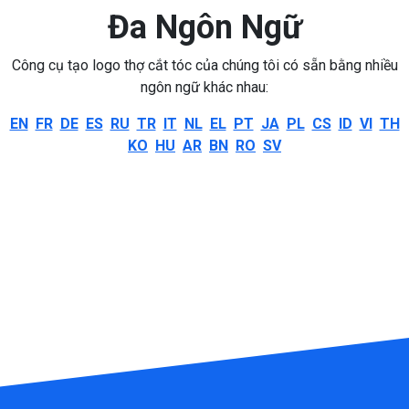
Đa Ngôn Ngữ
Công cụ tạo logo thợ cắt tóc của chúng tôi có sẵn bằng nhiều
ngôn ngữ khác nhau:
EN
FR
DE
ES
RU
TR
IT
NL
EL
PT
JA
PL
CS
ID
VI
TH
KO
HU
AR
BN
RO
SV