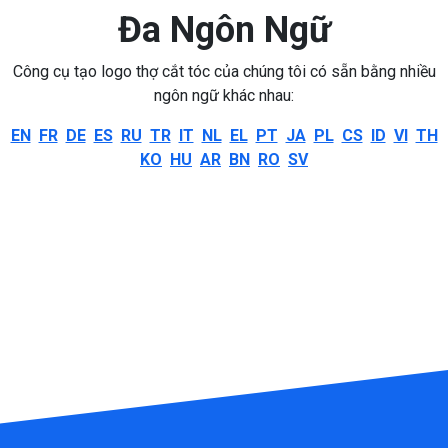
Đa Ngôn Ngữ
Công cụ tạo logo thợ cắt tóc của chúng tôi có sẵn bằng nhiều
ngôn ngữ khác nhau:
EN
FR
DE
ES
RU
TR
IT
NL
EL
PT
JA
PL
CS
ID
VI
TH
KO
HU
AR
BN
RO
SV