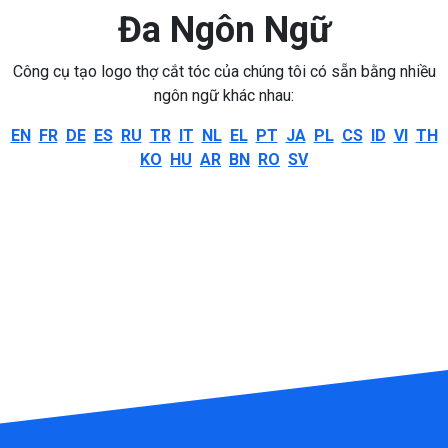
Đa Ngôn Ngữ
Công cụ tạo logo thợ cắt tóc của chúng tôi có sẵn bằng nhiều
ngôn ngữ khác nhau:
EN
FR
DE
ES
RU
TR
IT
NL
EL
PT
JA
PL
CS
ID
VI
TH
KO
HU
AR
BN
RO
SV